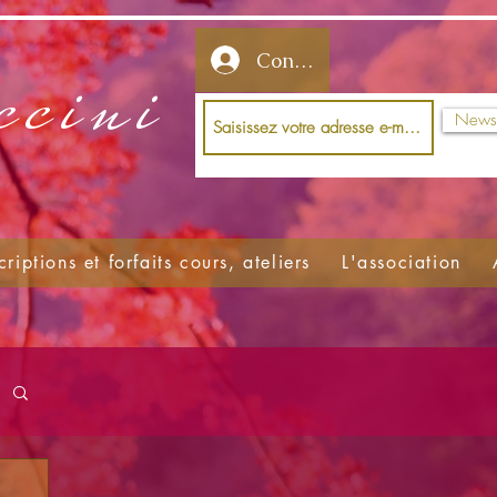
ccini
Connectez-vous
Newsl
criptions et forfaits cours, ateliers
L'association