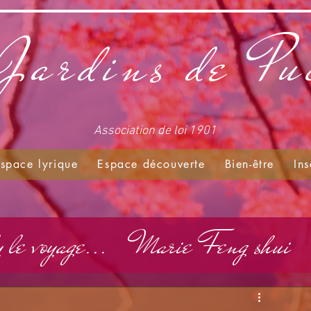
Jardins de Pu
Association de loi 1901
space lyrique
Espace découverte
Bien-être
Ins
le voyage...
Marie Feng shui