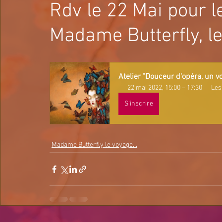
Rdv le 22 Mai pour l
Madame Butterfly, le
Atelier "Douceur d'opéra, un v
22 mai 2022, 15:00 – 17:30
Les
S'inscrire
Madame Butterfly le voyage...