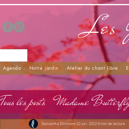
Les 
Agenda
Notre jardin
Atelier du chant libre
E
Tous les posts
Madame Butterfly 
Samantha Dillmann
22 avr. 2022
0 min de lecture