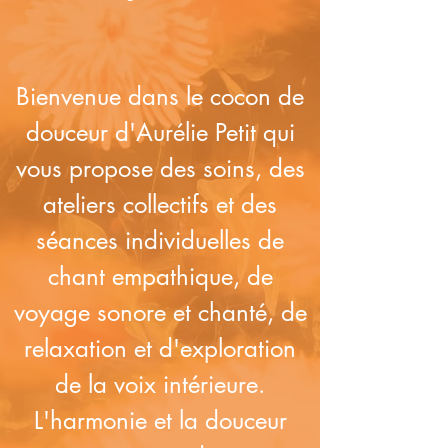
Bienvenue dans le cocon de
douceur d'Aurélie Petit qui
vous propose des soins, des
ateliers collectifs et des
séances individuelles de
chant empathique, de
voyage sonore et chanté, de
relaxation et d'exploration
de la voix intérieure.
L'harmonie et la douceur