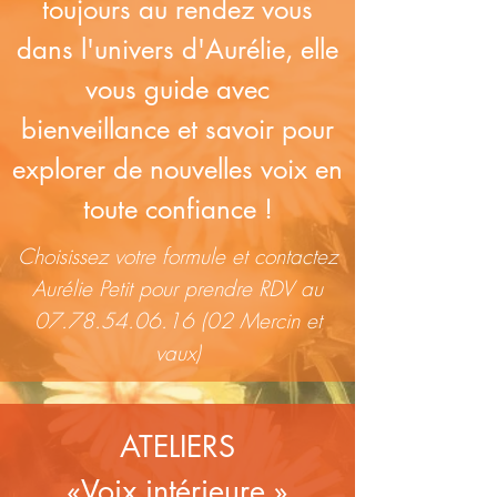
toujours au rendez vous
dans l'univers d'Aurélie, elle
vous guide avec
bienveillance et savoir pour
explorer de nouvelles voix en
toute confiance !
Choisissez
votre formule et contactez
Aurélie Petit pour prendre RDV au
07.78.54.06.16 (02
Mercin et
vaux)
ATELIERS
«Voix intérieure »