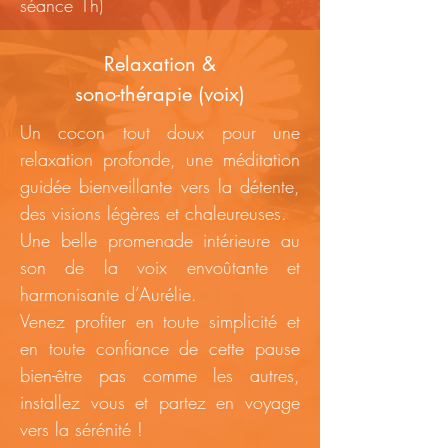
séance 1h)
Relaxation &
sono-thérapie (voix)
Un cocon tout doux pour une
relaxation profonde, une méditation
guidée bienveillante vers la détente,
des visions légères et chaleureuses.
Une belle promenade intérieure au
son de la voix envoûtante et
harmonisante d’Aurélie.
Venez profiter en toute simplicité et
en toute confiance de cette pause
bien-être pas comme les autres,
installez vous et partez en voyage
vers la sérénité !