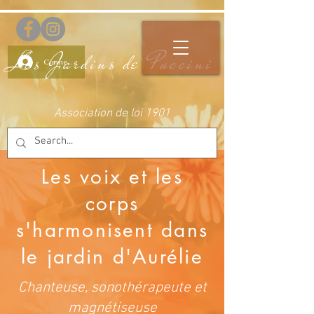
Les Jardins de Puccini
Connectez-vous
Association de loi 1901
Les voix et les
corps
s'harmonisent dans
le jardin d'Aurélie
Chanteuse, sonothérapeute et
magnétiseuse