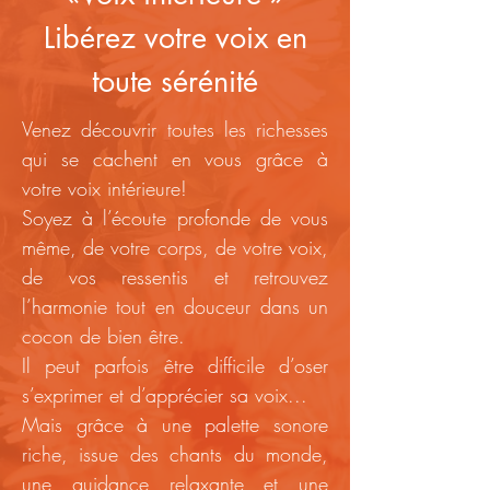
Libérez votre voix en
toute sérénité
Venez découvrir toutes les richesses
qui se cachent en vous grâce à
votre voix intérieure!
Soyez à l’écoute profonde de vous
même, de votre corps, de votre voix,
de vos ressentis et retrouvez
l’harmonie tout en douceur dans un
cocon de bien être.
Il peut parfois être difficile d’oser
s’exprimer et d’apprécier sa voix...
Mais grâce à une palette sonore
riche, issue des chants du monde,
une guidance relaxante et une